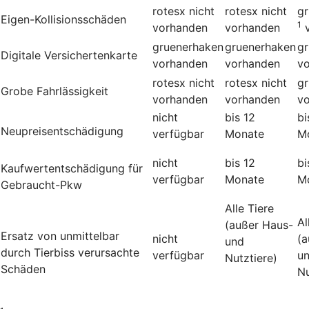
rotesx
nicht
rotesx
nicht
g
Eigen-Kollisionsschäden
1
vorhanden
vorhanden
gruenerhaken
gruenerhaken
g
Digitale Versichertenkarte
vorhanden
vorhanden
v
rotesx
nicht
rotesx
nicht
g
Grobe Fahrlässigkeit
vorhanden
vorhanden
v
nicht
bis 12
bi
Neupreisentschädigung
verfügbar
Monate
M
nicht
bis 12
bi
Kauf­wert­entschädi­gung für
verfügbar
Monate
M
Gebraucht-Pkw
Alle Tiere
Al
(außer Haus-
Ersatz von unmittelbar
nicht
(a
und
durch Tierbiss verur­sachte
verfügbar
u
Nutztiere)
Schäden
Nu