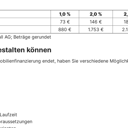
1,0 %
2,0 %
2
73 €
146 €
1
880 €
1.753 €
2.
ll AG; Beträge gerundet
estalten können
ilienfinanzierung endet, haben Sie verschiedene Möglichkei
Laufzeit
oraussetzungen