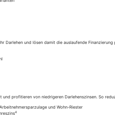
arianten
 Ihr Darlehen und lösen damit die auslaufende Finanzierung
hl
it und profitieren von niedrigeren Darlehenszinsen. So redu
Arbeitnehmersparzulage und Wohn-Riester
4
hreszins